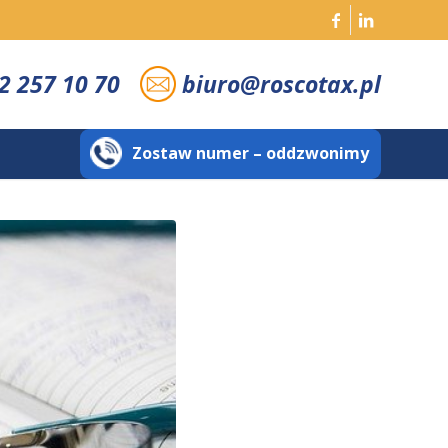
2 257 10 70
biuro@roscotax.pl
Zostaw numer – oddzwonimy