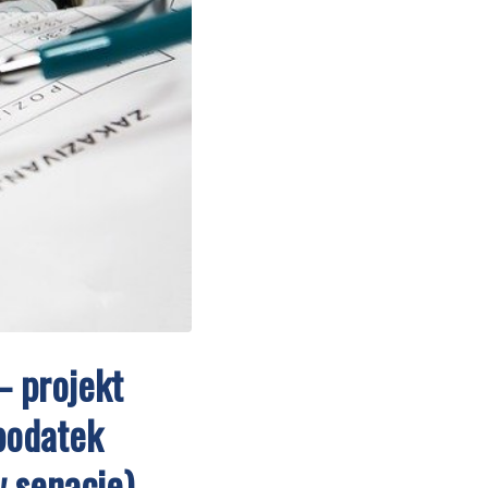
– projekt
podatek
w senacie)