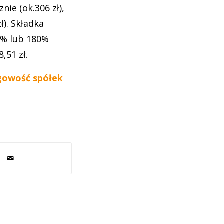
ie (ok.306 zł),
zł). Składka
0% lub 180%
,51 zł.
gowość spółek