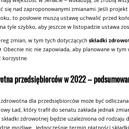
 mają większość w Senacie – wskazują, że zrobią wsz
ić się nad zaproponowanymi zmianami. Jeśli projekt
 roku, to posłowie muszą ustawę uchwalić przed koń
na tyle szybko, aby jeszcze w listopadzie ustawa zo
ereg zmian, w tym tych dotyczących
składki zdrowot
w
. Obecnie nic nie zapowiada, aby planowane w tym 
 korzystne.
wotna przedsiębiorców w 2022 – podsumowan
 zdrowotna dla przedsiębiorców może być odliczana
Nowy Ład, który trafił do senatu zakłada jednak zmi
 składki zdrowotnej będzie uzależniona od rodzaju dzi
ędzie możliwe. Jednocześnie termin płatności składk