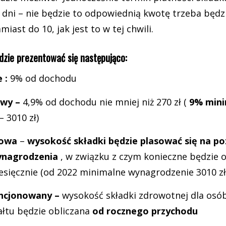
 dni – nie będzie to odpowiednią kwotę trzeba będzi
miast do 10, jak jest to w tej chwili.
ędzie prezentować się następująco:
 :
9% od dochodu
owy –
4,9% od dochodu nie mniej niż 270 zł (
9% min
– 3010 zł)
kowa
–
wysokość składki będzie plasować się na p
ynagrodzenia
, w związku z czym konieczne będzie o
iesięcznie (od 2022 minimalne wynagrodzenie 3010 zł
encjonowany –
wysokość składki zdrowotnej dla osób
ałtu będzie obliczana
od rocznego przychodu