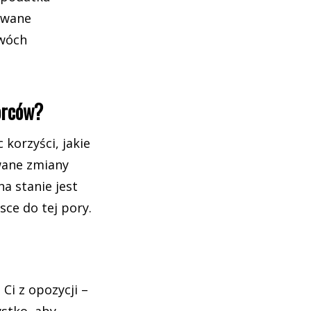
owane
dwóch
orców?
 korzyści, jakie
wane zmiany
a stanie jest
ce do tej pory.
Ci z opozycji –