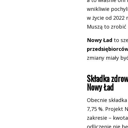
a to właśnie oni
wnikliwie pochyl
w życie od 2022
Muszą to zrobić 
Nowy Ład
to sz
przedsiębiorcó
zmiany miały być
Składka zdro
Nowy Ład
Obecnie składka
7,75 %. Projekt 
zakresie – kwota
odliczenie nie b