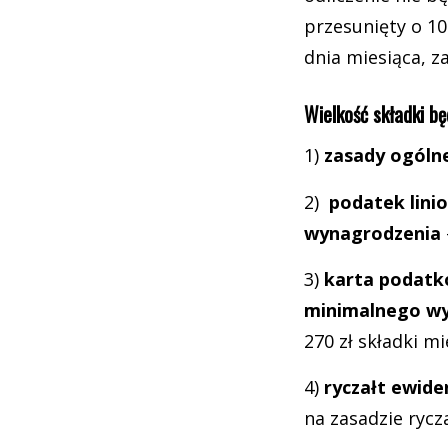
przesunięty o 10
dnia miesiąca, za
Wielkość składki b
1)
zasady ogólne
2)
podatek lini
wynagrodzenia
3)
karta podat
minimalnego w
270 zł składki m
4)
ryczałt ewid
na zasadzie rycz