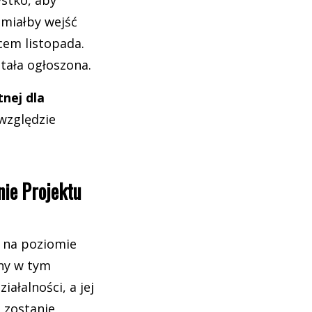
ystko, aby
 miałby wejść
cem listopada.
stała ogłoszona.
nej dla
względzie
ie Projektu
 na poziomie
any w tym
ałalności, a jej
i zostanie