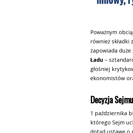
Poważnym obciąż
również składki 
zapowiada duże 
Ładu
– sztandaro
głośniej krytyko
ekonomistów ora
Decyzja Sejmu
1 października b
którego Sejm uc
dotąd ustawę o 