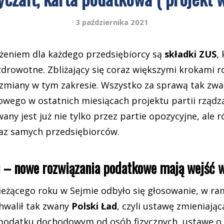
3 października 2021
eniem dla każdego przedsiębiorcy są
składki ZUS
,
zdrowotne. Zbliżający się coraz większymi krokami r
zmiany w tym zakresie. Wszystko za sprawą tak z
wego w ostatnich miesiącach projektu partii rządzą
wany jest już nie tylko przez partie opozycyjne, ale 
z samych przedsiębiorców.
 – nowe rozwiązania podatkowe mają wejść w
ieżącego roku w Sejmie odbyło się głosowanie, w r
hwalił tak zwany
Polski Ład
, czyli ustawę zmieniają
podatku dochodowym od osób fizycznych, ustawę o