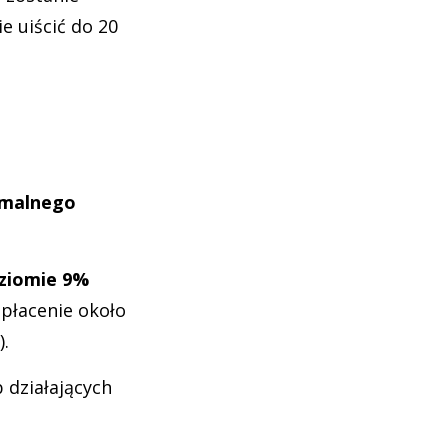
e uiścić do 20
imalnego
oziomie 9%
płacenie około
).
 działających