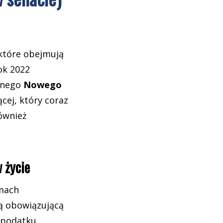
 które obejmują
ok 2022
wanego
Nowego
cej, który coraz
również
 życie
amach
cą obowiązującą
 podatku