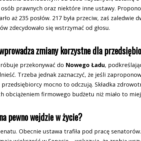
osób prawnych oraz niektóre inne ustawy. Propon
rło aż 235 posłów. 217 była przeciw, zaś zaledwie 
ów zdecydowało się wstrzymać od głosu.
wprowadza zmiany korzystne dla przedsiębi
próbuje przekonywać do
Nowego Ładu
, podkreślając
nieść. Trzeba jednak zaznaczyć, że jeśli zapropono
o przedsiębiorcy mocno to odczują. Składka zdrowotn
h obciążeniem firmowego budżetu niż miało to miejs
na pewno wejdzie w życie?
Senatu. Obecnie ustawa trafiła pod pracę senatorów. 