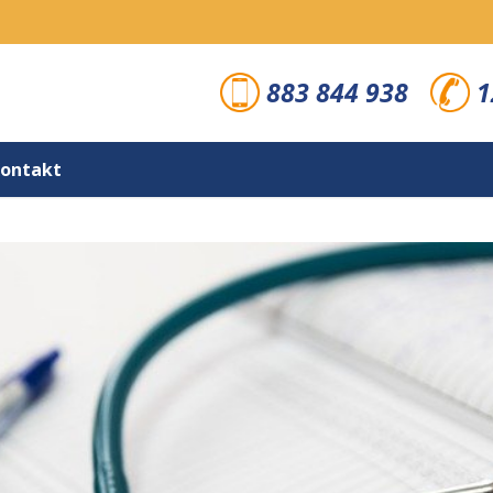
883 844 938
1
ontakt