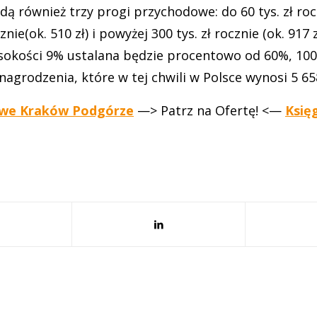
 również trzy progi przychodowe: do 60 tys. zł roczn
znie(ok. 510 zł) i powyżej 300 tys. zł rocznie (ok. 917 
okości 9% ustalana będzie procentowo od 60%, 10
agrodzenia, które w tej chwili w Polsce wynosi 5 658
owe Kraków Podgórze
—> Patrz na Ofertę! <—
Księ