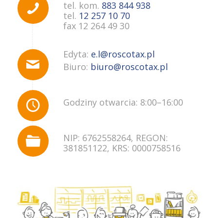
tel. kom.
883 844 938
tel.
12 257 10 70
fax 12 264 49 30
Edyta:
e.l@roscotax.pl
Biuro:
biuro@roscotax.pl
Godziny otwarcia: 8:00–16:00
NIP: 6762558264, REGON:
381851122, KRS: 0000758516